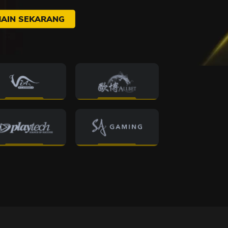
AIN SEKARANG