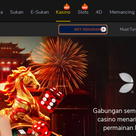
ma
Sukan
E-Sukan
Kasino
Slots
4D
Memancing
Muat Tur
Gabungan semp
casino menari
permainan l